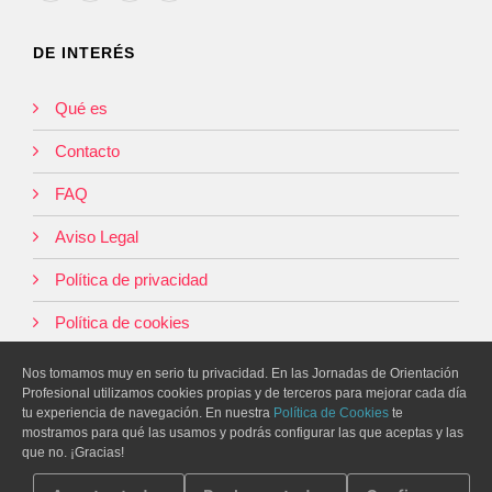
DE INTERÉS
Qué es
Contacto
FAQ
Aviso Legal
Política de privacidad
Política de cookies
Nos tomamos muy en serio tu privacidad. En las Jornadas de Orientación
Profesional utilizamos cookies propias y de terceros para mejorar cada día
tu experiencia de navegación. En nuestra
Política de Cookies
te
mostramos para qué las usamos y podrás configurar las que aceptas y las
que no. ¡Gracias!
© 2026 Jornadas de Orientación Profesional. Siena Educación. Todos