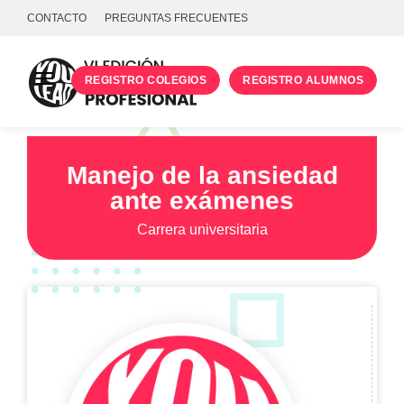
CONTACTO
PREGUNTAS FRECUENTES
REGISTRO COLEGIOS
REGISTRO ALUMNOS
PROGRAMA
TALLERES
Manejo de la ansiedad
ante exámenes
UNIVERSIDADES
Carrera universitaria
INICIA SESIÓN