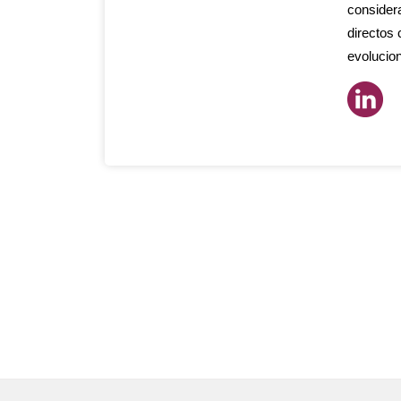
considera
directos 
evolucion