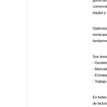
gusta dis
comercial
equipo y 
Optimist
omnicana
fundament
Sus área
- Gestión
- Mercad
- Estrate
- Trabajo
En todas
de factur