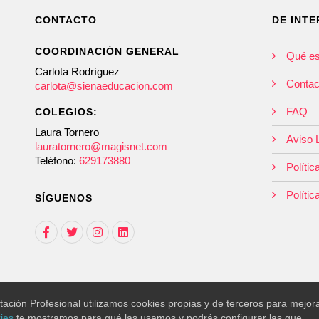
CONTACTO
DE INTE
COORDINACIÓN GENERAL
Qué e
Carlota Rodríguez
Contac
carlota@sienaeducacion.com
FAQ
COLEGIOS:
Laura Tornero
Aviso 
lauratornero@magisnet.com
Teléfono:
629173880
Polític
Polític
SÍGUENOS
ación Profesional utilizamos cookies propias y de terceros para mejor
ies
te mostramos para qué las usamos y podrás configurar las que