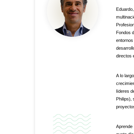
Eduardo,
multinac
Profesion
Fondos de
entornos
desarroll
directos 
A lo larg
crecimien
líderes d
Philips),
proyecto
Aprende r