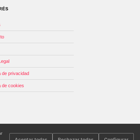
RÉS
s
to
Legal
a de privacidad
a de cookies
ar
Aceptar todas
Rechazar todas
Configurar