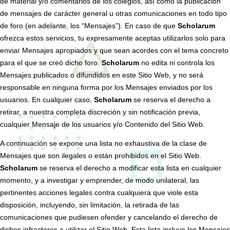
de material y/o comentarios de los colegios, así como la publicación
de mensajes de carácter general u otras comunicaciones en todo tipo
de foro (en adelante, los “Mensajes”). En caso de que
Scholarum
ofrezca estos servicios, tu expresamente aceptas utilizarlos solo para
enviar Mensajes apropiados y que sean acordes con el tema concreto
para el que se creó dicho foro.
Scholarum
no edita ni controla los
Mensajes publicados o difundidos en este Sitio Web, y no será
responsable en ninguna forma por los Mensajes enviados por los
usuarios. En cualquier caso,
Scholarum
se reserva el derecho a
retirar, a nuestra completa discreción y sin notificación previa,
cualquier Mensaje de los usuarios y/o Contenido del Sitio Web.
A continuación se expone una lista no exhaustiva de la clase de
Mensajes que son ilegales o están prohibidos en el Sitio Web.
Scholarum
se reserva el derecho a modificar esta lista en cualquier
momento, y a investigar y emprender, de modo unilateral, las
pertinentes acciones legales contra cualquiera que viole esta
disposición, incluyendo, sin limitación, la retirada de las
comunicaciones que pudiesen ofender y cancelando el derecho de
dichos infractores a utilizar el Sitio Web. Esta lista incluye los Mensajes